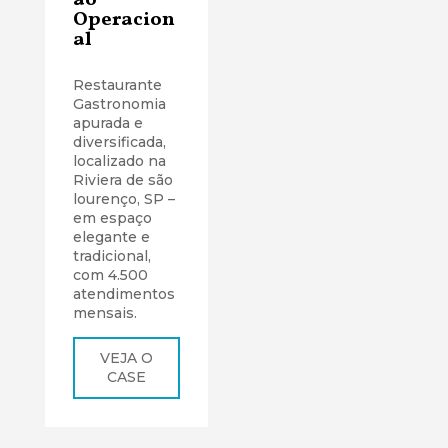
ão
Operacion
al
Restaurante
Gastronomia
apurada e
diversificada,
localizado na
Riviera de são
lourenço, SP –
em espaço
elegante e
tradicional,
com 4.500
atendimentos
mensais.
VEJA O
CASE