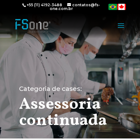
+55 (11) 4192-3488
contatos@fs-
one.com.br
Categoria de cases:
Assessoria
continuada