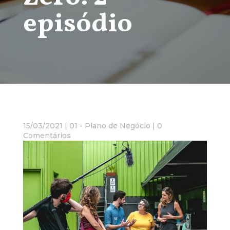
episódio
15/03/2021
|
01 - Plano de Negócio
|
0
Comentários