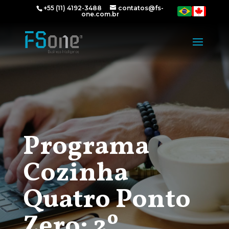
+55 (11) 4192-3488
contatos@fs-
one.com.br
Programa
Cozinha
Quatro Ponto
Zero: 2º