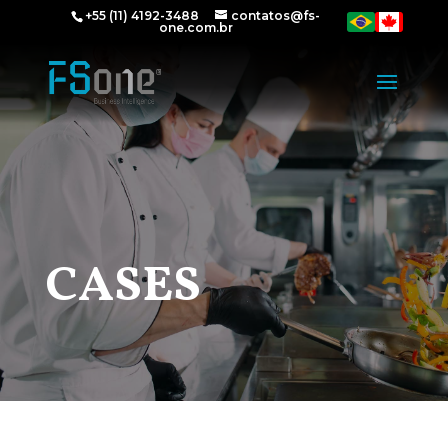
+55 (11) 4192-3488
contatos@fs-
one.com.br
CASES