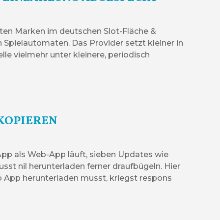
ten Marken im deutschen Slot-Fläche &
 Spielautomaten. Das Provider setzt kleiner in
le vielmehr unter kleinere, periodisch
RKOPIEREN
App als Web-App läuft, sieben Updates wie
st nil herunterladen ferner draufbügeln. Hier
o App herunterladen musst, kriegst respons