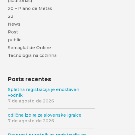
(auditorias)
20 – Plano de Metas
22
News
Post
public
Semaglutide Online
Tecnologia na cozinha
Posts recentes
Spletna registracija je enostaven
vodnik
7 de agosto de 2026
odlična izbira za slovenske igralce
7 de agosto de 2026