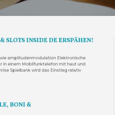
& SLOTS INSIDE DE ERSPÄHEN!
 wie amplitudenmodulation Elektronische
r in einem Mobilfunktelefon mit haut und
inrise Spielbank wird das Einstieg relativ
LE, BONI &