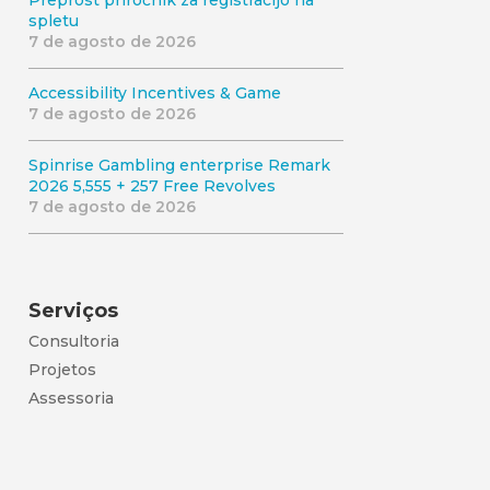
Preprost priročnik za registracijo na
spletu
7 de agosto de 2026
Accessibility Incentives & Game
7 de agosto de 2026
Spinrise Gambling enterprise Remark
2026 5,555 + 257 Free Revolves
7 de agosto de 2026
Serviços
Consultoria
Projetos
Assessoria