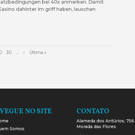
umsatzbedingungen bei 40x anmerken. Damit
sino dahinter im griff haben, lauschen
0
30
...
»
Última »
VEGUE NO SITE
CONTATO
ome
Alameda dos Antúrios, 756
Morada das Flores
uem Somos