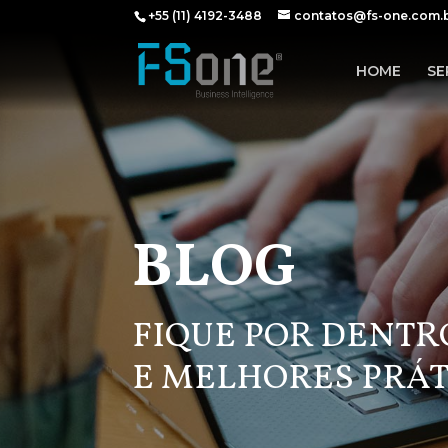
+55 (11) 4192-3488
contatos@fs-one.com.
HOME
SE
BLOG
FIQUE POR DENTR
E MELHORES PRÁT