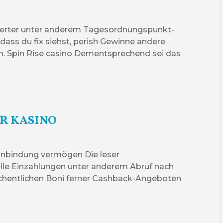
zierter unter anderem Tagesordnungspunkt-
dass du fix siehst, perish Gewinne andere
n. Spin Rise casino Dementsprechend sei das
AR KASINO
tanbindung vermögen Die leser
lle Einzahlungen unter anderem Abruf nach
öchentlichen Boni ferner Cashback-Angeboten