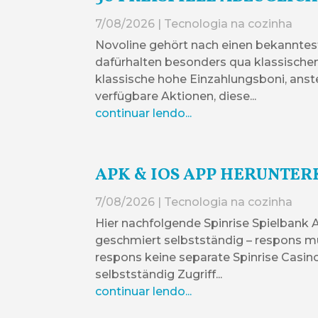
7/08/2026
|
Tecnologia na cozinha
Novoline gehört nach einen bekanntes
dafürhalten besonders qua klassischen
klassische hohe Einzahlungsboni, anstel
verfügbare Aktionen, diese...
continuar lendo...
APK & IOS APP HERUNTE
7/08/2026
|
Tecnologia na cozinha
Hier nachfolgende Spinrise Spielbank 
geschmiert selbstständig – respons mus
respons keine separate Spinrise Casin
selbstständig Zugriff...
continuar lendo...