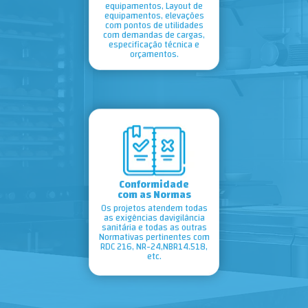
equipamentos, Layout de
equipamentos, elevações
com pontos de utilidades
com demandas de cargas,
especificação técnica e
orçamentos.
Conformidade
com
as Normas
Os projetos atendem todas
as exigências davigilância
sanitária e todas as outras
Normativas pertinentes com
RDC 216, NR-24,NBR14.518,
etc.