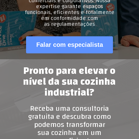
Comerciais e Corporativos. Nossa
expertise garante espaços
funcionais, eficientes e totalmente
em conformidade com
as regulamentações
Falar com especialista
Pronto para elevar o
nível da sua cozinha
industrial?
Receba uma consultoria
gratuita e descubra
como
podemos transformar
sua cozinha em um